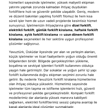
hizmetleri sayesinde işletmeler, yüksek maliyetli ekipman
yatırımı yapmak zorunda kalmadan ihtiyaç duydukları
forkliftlere hızlı ve güvenilir şekilde ulaşabilir. Geniş, modern
ve düzenli bakımları yapılmış forklift filomuz ile hem kısa
süreli işler hem de uzun vadeli projelerde kesintisiz hizmet
sunuyoruz. İşletmenizin ihtiyaçlarına göre
dizel forklift
,
elektrikli forklift
,
günlük forklift kiralama
,
haftalık forklift
kiralama
,
aylık forklift kiralama
ve
uzun dönem forklift
kiralama
seçenekleri ile her sektöre uygun profesyonel
çözümler sağlıyoruz.
Yavuztürk, Üsküdar ilçesinde yer alan ve yerleşim alanları,
küçük işletmeler ve ticari faaliyetlerin yoğun olduğu önemli
bölgelerden biridir. Bölgede gerçekleştirilen yükleme,
boşaltma ve sevkiyat işlemleri forklift kullanımını oldukça
yaygın hale getirmiştir. Dar sokaklar ve yoğun şehir içi yapı
forklift kullanımında doğru ekipman seçimini zorunlu hale
getirir. Bu nedenle Yavuztürk forklift kiralama hizmetlerine
olan ihtiyaç oldukça yüksektir. Hizmetimiz sayesinde
işletmeler tüm taşıma ve istifleme işlemlerini hızlı, güvenli
ve profesyonel şekilde gerçekleştirebilir. Kompakt forklift
modellerimiz dar alanlarda yüksek manevra kabiliyeti
sağlarken, elektrikli forkliftlerimiz sessiz çalışma avantajı ile
kapalı alanlarda ideal çözümler sunmaktadır.