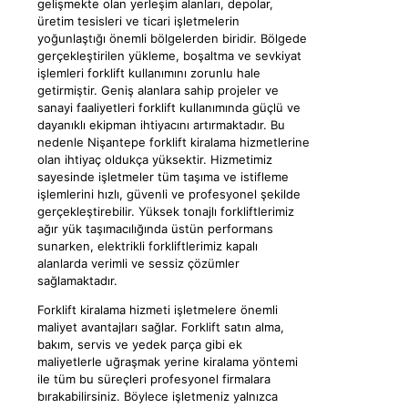
gelişmekte olan yerleşim alanları, depolar,
üretim tesisleri ve ticari işletmelerin
yoğunlaştığı önemli bölgelerden biridir. Bölgede
gerçekleştirilen yükleme, boşaltma ve sevkiyat
işlemleri forklift kullanımını zorunlu hale
getirmiştir. Geniş alanlara sahip projeler ve
sanayi faaliyetleri forklift kullanımında güçlü ve
dayanıklı ekipman ihtiyacını artırmaktadır. Bu
nedenle Nişantepe forklift kiralama hizmetlerine
olan ihtiyaç oldukça yüksektir. Hizmetimiz
sayesinde işletmeler tüm taşıma ve istifleme
işlemlerini hızlı, güvenli ve profesyonel şekilde
gerçekleştirebilir. Yüksek tonajlı forkliftlerimiz
ağır yük taşımacılığında üstün performans
sunarken, elektrikli forkliftlerimiz kapalı
alanlarda verimli ve sessiz çözümler
sağlamaktadır.
Forklift kiralama hizmeti işletmelere önemli
maliyet avantajları sağlar. Forklift satın alma,
bakım, servis ve yedek parça gibi ek
maliyetlerle uğraşmak yerine kiralama yöntemi
ile tüm bu süreçleri profesyonel firmalara
bırakabilirsiniz. Böylece işletmeniz yalnızca