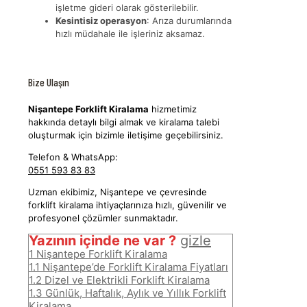
işletme gideri olarak gösterilebilir.
Kesintisiz operasyon
: Arıza durumlarında
hızlı müdahale ile işleriniz aksamaz.
Bize Ulaşın
Nişantepe Forklift Kiralama
hizmetimiz
hakkında detaylı bilgi almak ve kiralama talebi
oluşturmak için bizimle iletişime geçebilirsiniz.
Telefon & WhatsApp:
0551 593 83 83
Uzman ekibimiz, Nişantepe ve çevresinde
forklift kiralama ihtiyaçlarınıza hızlı, güvenilir ve
profesyonel çözümler sunmaktadır.
Yazının içinde ne var ?
gizle
1
Nişantepe Forklift Kiralama
1.1
Nişantepe’de Forklift Kiralama Fiyatları
1.2
Dizel ve Elektrikli Forklift Kiralama
1.3
Günlük, Haftalık, Aylık ve Yıllık Forklift
Kiralama