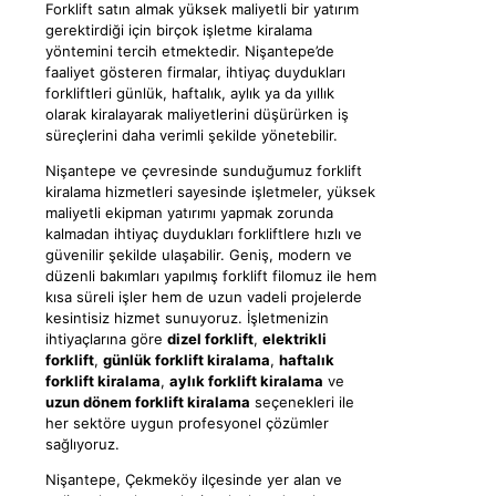
Forklift satın almak yüksek maliyetli bir yatırım
gerektirdiği için birçok işletme kiralama
yöntemini tercih etmektedir. Nişantepe’de
faaliyet gösteren firmalar, ihtiyaç duydukları
forkliftleri günlük, haftalık, aylık ya da yıllık
olarak kiralayarak maliyetlerini düşürürken iş
süreçlerini daha verimli şekilde yönetebilir.
Nişantepe ve çevresinde sunduğumuz forklift
kiralama hizmetleri sayesinde işletmeler, yüksek
maliyetli ekipman yatırımı yapmak zorunda
kalmadan ihtiyaç duydukları forkliftlere hızlı ve
güvenilir şekilde ulaşabilir. Geniş, modern ve
düzenli bakımları yapılmış forklift filomuz ile hem
kısa süreli işler hem de uzun vadeli projelerde
kesintisiz hizmet sunuyoruz. İşletmenizin
ihtiyaçlarına göre
dizel forklift
,
elektrikli
forklift
,
günlük forklift kiralama
,
haftalık
forklift kiralama
,
aylık forklift kiralama
ve
uzun dönem forklift kiralama
seçenekleri ile
her sektöre uygun profesyonel çözümler
sağlıyoruz.
Nişantepe, Çekmeköy ilçesinde yer alan ve