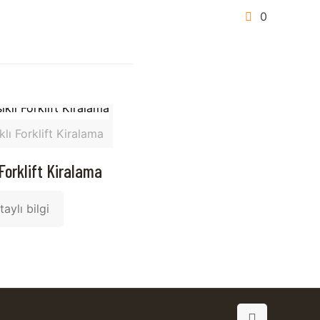
0
klı Forklift Kiralama
 Forklift Kiralama
aylı bilgi