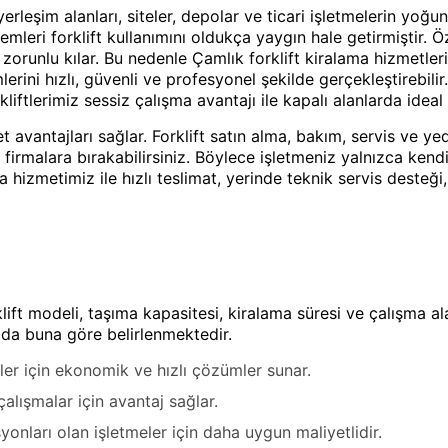
erleşim alanları, siteler, depolar ve ticari işletmelerin yoğ
leri forklift kullanımını oldukça yaygın hale getirmiştir. Öze
zorunlu kılar. Bu nedenle Çamlık forklift kiralama hizmetler
erini hızlı, güvenli ve profesyonel şekilde gerçekleştirebili
kliftlerimiz sessiz çalışma avantajı ile kapalı alanlarda ide
et avantajları sağlar. Forklift satın alma, bakım, servis ve 
 firmalara bırakabilirsiniz. Böylece işletmeniz yalnızca ke
ama hizmetimiz ile hızlı teslimat, yerinde teknik servis dest
orklift modeli, taşıma kapasitesi, kiralama süresi ve çalışma 
a da buna göre belirlenmektedir.
işler için ekonomik ve hızlı çözümler sunar.
 çalışmalar için avantaj sağlar.
yonları olan işletmeler için daha uygun maliyetlidir.