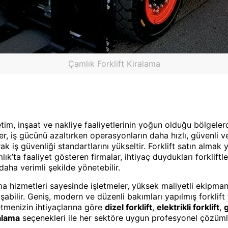
Çamlık Forklift Kiralama
retim, inşaat ve nakliye faaliyetlerinin yoğun olduğu bölgeler
ler, iş gücünü azaltırken operasyonların daha hızlı, güvenli ve
iş güvenliği standartlarını yükseltir. Forklift satın almak y
’ta faaliyet gösteren firmalar, ihtiyaç duydukları forkliftleri
daha verimli şekilde yönetebilir.
a hizmetleri sayesinde işletmeler, yüksek maliyetli ekipm
laşabilir. Geniş, modern ve düzenli bakımları yapılmış forklif
etmenizin ihtiyaçlarına göre
dizel forklift
,
elektrikli forklift
,
g
alama
seçenekleri ile her sektöre uygun profesyonel çözüml