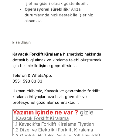
işletme gideri olarak gösterilebilir.
Operasyonel süreklilik
: Arıza
durumlarında hızlı destek ile işleriniz
aksamaz.
Bize Ulaşın
Kavacık Forklift Kiralama
hizmetimiz hakkında
detaylı bilgi almak ve kiralama talebi oluşturmak
için bizimle iletişime geçebilirsiniz.
Telefon & WhatsApp:
0551 593 83 83
Uzman ekibimiz, Kavacık ve çevresinde forklift
kiralama ihtiyaçlarınıza hızlı, güvenilir ve
profesyonel çözümler sunmaktadır.
Yazının içinde ne var ?
gizle
1
Kavacık Forklift Kiralama
1.1
Kavacık’ta Forklift Kiralama Fiyatları
1.2
Dizel ve Elektrikli Forklift Kiralama
1.3
Günlük, Haftalık, Aylık ve Yıllık Forklift