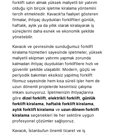
forklift satın almak yüksek maliyetli bir yatırım
olduğu için birçok işletme kiralama yöntemini
tercih etmektedir. Kavacık’ta faaliyet gösteren
firmalar, ihtiyaç duydukları forkliftleri günlük,
haftalık, aylık ya da yıllık olarak kiralayarak iş
süreçlerini daha esnek ve ekonomik şekilde
yönetebilir.
Kavacık ve çevresinde sunduğumuz forklift
kiralama hizmetleri sayesinde işletmeler, yüksek
maliyetli ekipman yatırımı yapmak zorunda
kalmadan ihtiyaç duydukları forkliftlere hızlı ve
güvenilir şekilde ulaşabilir. Modern, güçlü ve
periyodik bakımları eksiksiz yapılmış forklift
filomuz sayesinde hem kısa süreli işler hem de
uzun dönemli projelerde kesintisiz çalışma
imkanı sunuyoruz. İşletmenizin ihtiyaçlarına
göre
dizel forklift
,
elektrikli forklift
,
günlük
forklift kiralama
,
haftalık forklift kiralama
,
aylık forklift kiralama
ve
uzun dönem forklift
kiralama
seçenekleri ile her sektöre uygun
profesyonel çözümler sağlıyoruz.
Kavacık, İstanbul’un önemli ticaret ve iş