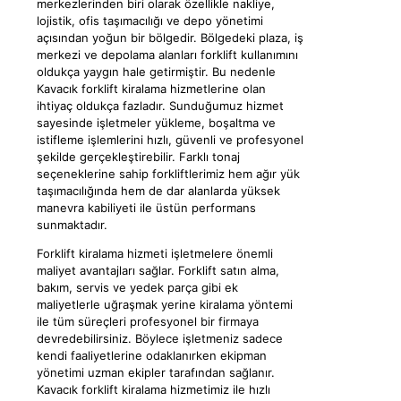
merkezlerinden biri olarak özellikle nakliye,
lojistik, ofis taşımacılığı ve depo yönetimi
açısından yoğun bir bölgedir. Bölgedeki plaza, iş
merkezi ve depolama alanları forklift kullanımını
oldukça yaygın hale getirmiştir. Bu nedenle
Kavacık forklift kiralama hizmetlerine olan
ihtiyaç oldukça fazladır. Sunduğumuz hizmet
sayesinde işletmeler yükleme, boşaltma ve
istifleme işlemlerini hızlı, güvenli ve profesyonel
şekilde gerçekleştirebilir. Farklı tonaj
seçeneklerine sahip forkliftlerimiz hem ağır yük
taşımacılığında hem de dar alanlarda yüksek
manevra kabiliyeti ile üstün performans
sunmaktadır.
Forklift kiralama hizmeti işletmelere önemli
maliyet avantajları sağlar. Forklift satın alma,
bakım, servis ve yedek parça gibi ek
maliyetlerle uğraşmak yerine kiralama yöntemi
ile tüm süreçleri profesyonel bir firmaya
devredebilirsiniz. Böylece işletmeniz sadece
kendi faaliyetlerine odaklanırken ekipman
yönetimi uzman ekipler tarafından sağlanır.
Kavacık forklift kiralama hizmetimiz ile hızlı