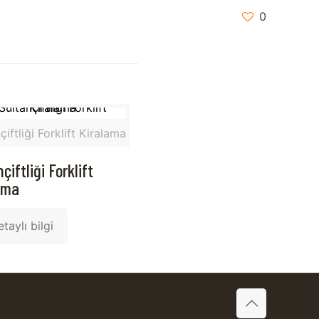
0
çiftliği Forklift Kiralama
çiftliği Forklift
ama
taylı bilgi