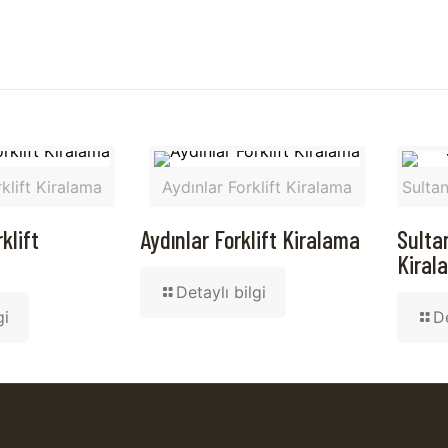
klift Kiralama
Aydınlar Forklift Kiralama
Sultan
klift
Aydınlar Forklift Kiralama
Sultan
Kiral
Detaylı bilgi
gi
De