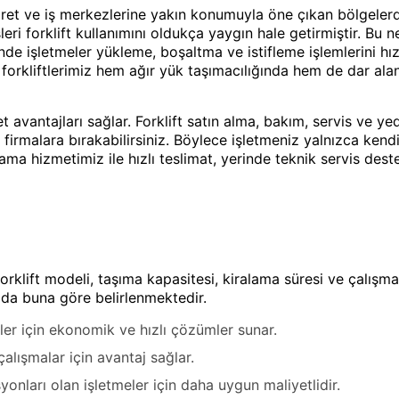
aret ve iş merkezlerine yakın konumuyla öne çıkan bölgelerd
sleri forklift kullanımını oldukça yaygın hale getirmiştir. Bu
de işletmeler yükleme, boşaltma ve istifleme işlemlerini hız
ip forkliftlerimiz hem ağır yük taşımacılığında hem de dar a
et avantajları sağlar. Forklift satın alma, bakım, servis ve 
 firmalara bırakabilirsiniz. Böylece işletmeniz yalnızca ke
ralama hizmetimiz ile hızlı teslimat, yerinde teknik servis d
n forklift modeli, taşıma kapasitesi, kiralama süresi ve çalış
a da buna göre belirlenmektedir.
işler için ekonomik ve hızlı çözümler sunar.
 çalışmalar için avantaj sağlar.
yonları olan işletmeler için daha uygun maliyetlidir.