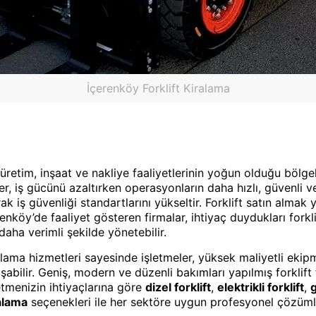
İçerenköy Forklift Kiralama
, üretim, inşaat ve nakliye faaliyetlerinin yoğun olduğu bölge
ler, iş gücünü azaltırken operasyonların daha hızlı, güvenli ve
iş güvenliği standartlarını yükseltir. Forklift satın almak y
köy’de faaliyet gösteren firmalar, ihtiyaç duydukları forklift
daha verimli şekilde yönetebilir.
lama hizmetleri sayesinde işletmeler, yüksek maliyetli ek
laşabilir. Geniş, modern ve düzenli bakımları yapılmış forklif
etmenizin ihtiyaçlarına göre
dizel forklift
,
elektrikli forklift
,
g
alama
seçenekleri ile her sektöre uygun profesyonel çözüml