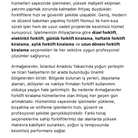
hizmetleri sayesinde işletmeler, yüksek maliyetli ekipman
yatırımı yapmak zorunda kalmadan ihtiyaç duydukları
forkliftlere hızlı ve güvenilir şekilde ulaşabilir. Geniş, modern
ve düzenli bakımları yapılmış forklift filomuz ile hem kısa
süreli işler hem de uzun vadeli projelerde kesintisiz hizmet
sunuyoruz. İşletmenizin ihtiyaçlarına göre
dizel forklift
,
elektrikli forklift
,
günlük forklift kiralama
,
haftalık forklift
kiralama
,
aylık forklift kiralama
ve
uzun dönem forklift
kiralama
seçenekleri ile her sektöre uygun profesyonel
çözümler sağlıyoruz.
Armağanevler, İstanbul Anadolu Yakası’nda yoğun yerleşim
ve ticari faaliyetlerin bir arada bulunduğu önemli
bölgelerden biridir. Bölgede bulunan iş yerleri, depolama
alanları, atölyeler ve nakliye firmaları forklift kullanımını
oldukça yaygın hale getirmiştir. Bu nedenle Armağanevler
forklift kiralama hizmetlerine olan ihtiyaç her geçen gün
artmaktadır. Hizmetimiz sayesinde işletmeler yükleme,
boşaltma ve istifleme işlemlerini hızlı, güvenli ve
profesyonel şekilde gerçekleştirebilir. Farklı tonaj
seçeneklerine sahip forkliftlerimiz dar alanlarda yüksek
manevra kabiliyeti sunarken, yoğun iş temposunda
kesintisiz performans sağlar.