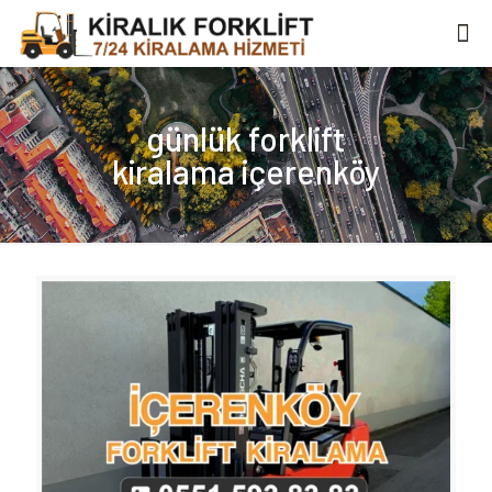
günlük forklift
kiralama içerenköy