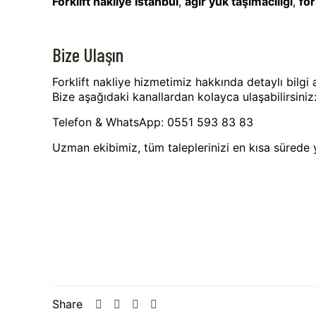
Forklift nakliye İstanbul
,
ağır yük taşımacılığı
,
for
Bize Ulaşın
Forklift nakliye hizmetimiz hakkında detaylı bilgi 
Bize aşağıdaki kanallardan kolayca ulaşabilirsiniz
Telefon & WhatsApp: 0551 593 83 83
Uzman ekibimiz, tüm taleplerinizi en kısa sürede y
Share