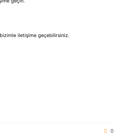
işime geçin.
izimle iletişime geçebilirsiniz.
0