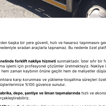
rden başka bir yere güvenli, hızlı ve hasarsız taşınmasını ger
rı nedeniyle sıradan araçlarla taşınamaz. Bu nedenle özel plat
elinde forklift nakliye hizmeti
sunmaktadır. İster sıfır bir f
 taşıma işlemi için profesyonel çözümler üretmekteyiz. Nakliy
e hem zaman kaybının önüne geçilir hem de maliyetler düşür
rsıntılara karşı korunması ve yükleme-boşaltma süreçleri özel 
 müşterilerimize %100 güvence sunulur.
fabrika, depo, şantiye ve liman taşımalarında
hızlı ve ekon
ekleştirebiliriz.