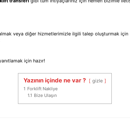
klift transferi
gibi tüm ihtiyaçlarınız için hemen bizimle ilet
almak veya diğer hizmetlerimizle ilgili talep oluşturmak için b
:
anıtlamak için hazır!
Yazının içinde ne var ?
gizle
1
Forklift Nakliye
1.1
Bize Ulaşın