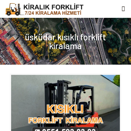
üsküdar kısıklı forklift
kiralama