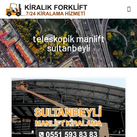
teleskopik manlift
sultanbeyli