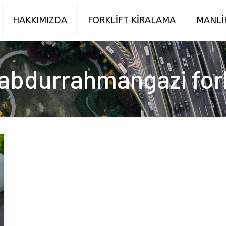
HAKKIMIZDA
FORKLİFT KİRALAMA
MANLİ
bdurrahmangazi fork