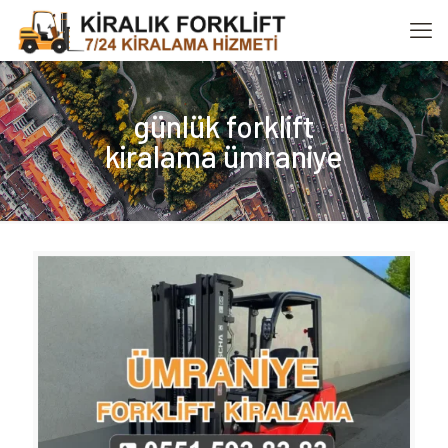
günlük forklift
kiralama ümraniye