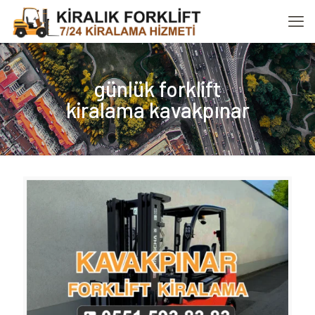
günlük forklift
kiralama kavakpınar