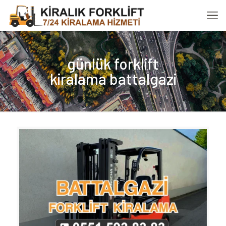
günlük forklift
kiralama battalgazi