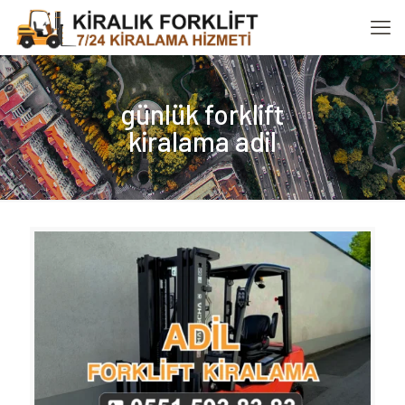
günlük forklift
kiralama adil