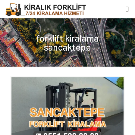
forklift kiralama
sancaktepe