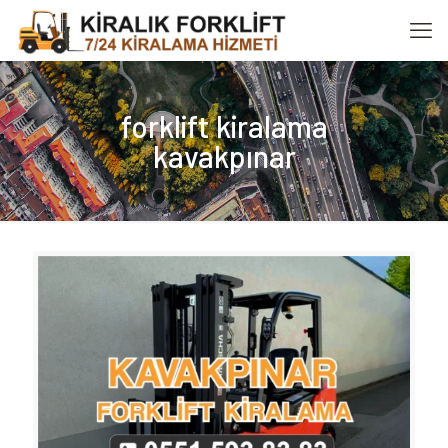
forklift kiralama
kavakpınar