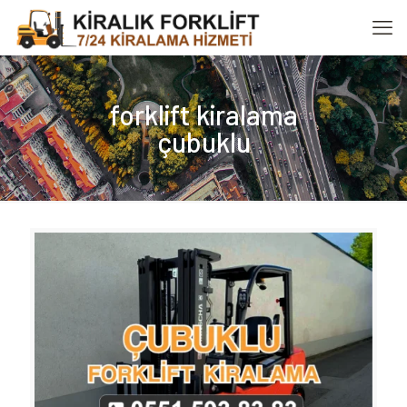
forklift kiralama
çubuklu