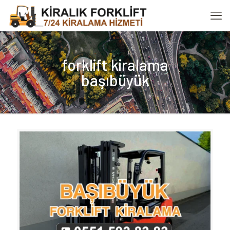
forklift kiralama
başıbüyük