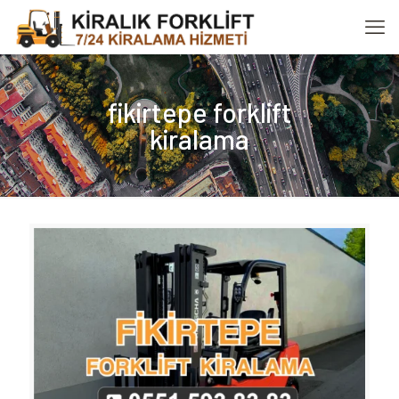
fikirtepe forklift
kiralama