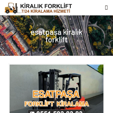
esatpaşa kiralık
forklift