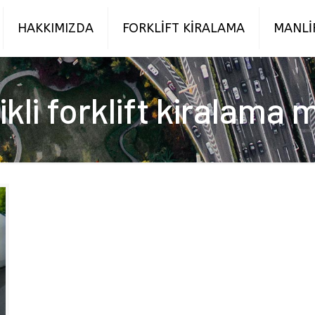
HAKKIMIZDA
FORKLİFT KİRALAMA
MANLİ
ikli forklift kiralama