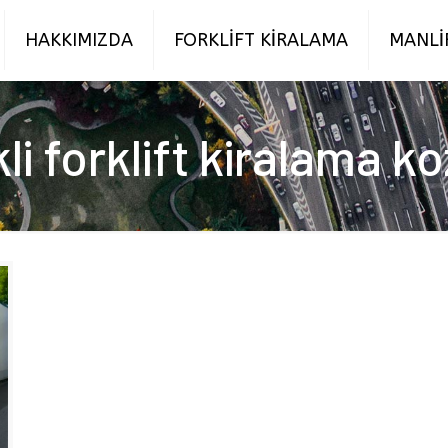
HAKKIMIZDA
FORKLİFT KİRALAMA
MANLİ
kli forklift kiralama k