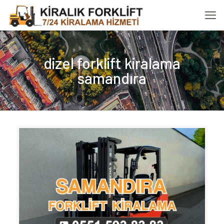
dizel forklift kiralama
samandıra