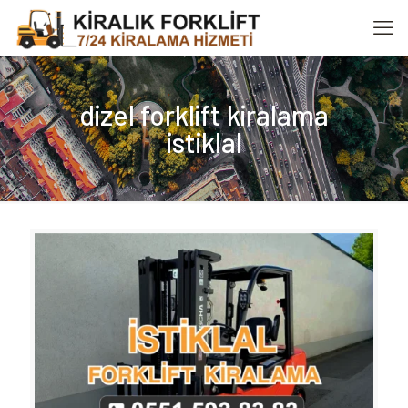
dizel forklift kiralama
istiklal