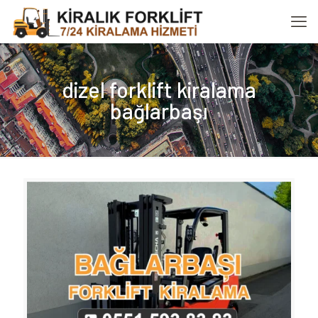
dizel forklift kiralama
bağlarbaşı