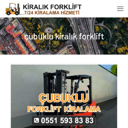
çubuklu kiralık forklift