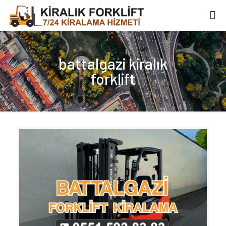
battalgazi kiralık
forklift