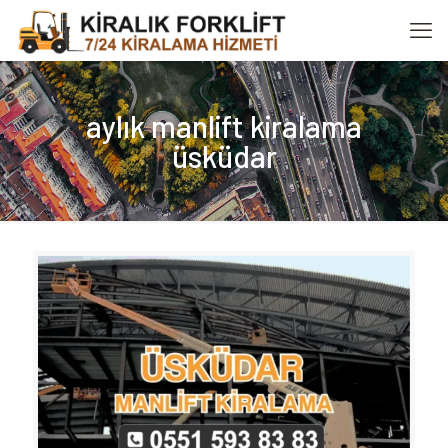
aylık manlift kiralama
üsküdar