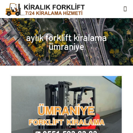
aylık forklift kiralama
ümraniye