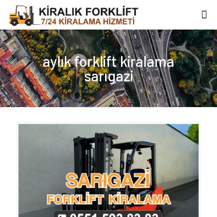
aylık forklift kiralama
sarıgazi