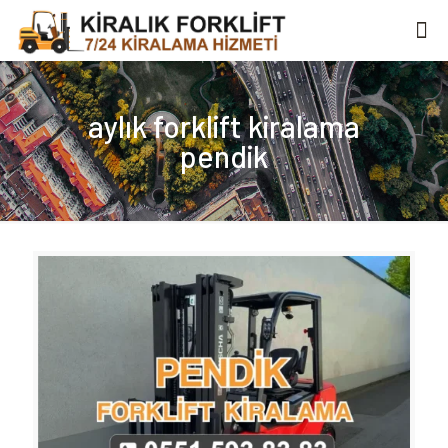
aylık forklift kiralama
pendik