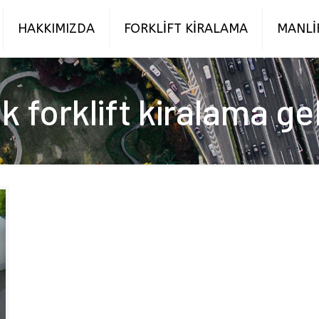
HAKKIMIZDA
FORKLİFT KİRALAMA
MANLİ
ık forklift kiralama g