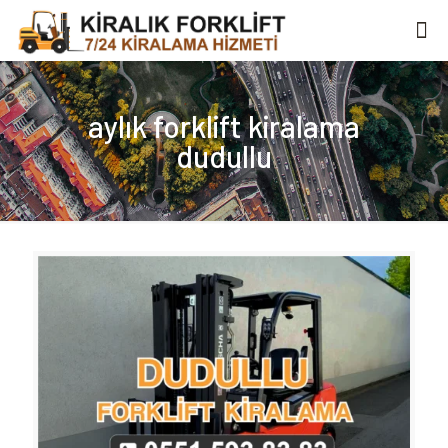
aylık forklift kiralama
dudullu