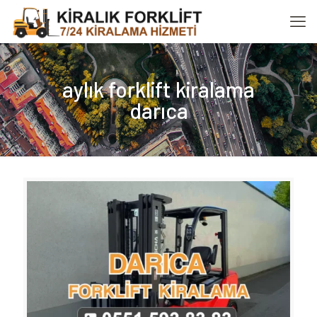
aylık forklift kiralama
darıca